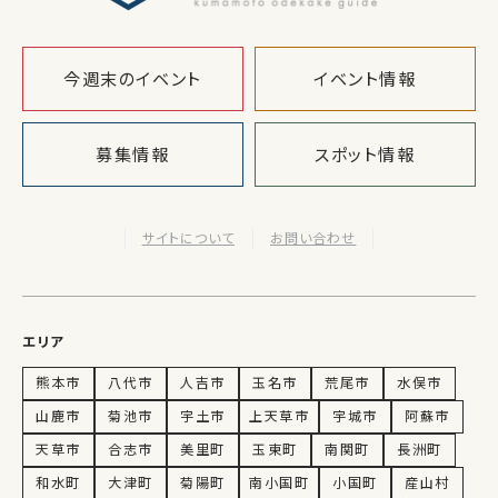
今週末のイベント
イベント情報
募集情報
スポット情報
サイトについて
お問い合わせ
エリア
熊本市
八代市
人吉市
玉名市
荒尾市
水俣市
山鹿市
菊池市
宇土市
上天草市
宇城市
阿蘇市
天草市
合志市
美里町
玉東町
南関町
長洲町
和水町
大津町
菊陽町
南小国町
小国町
産山村