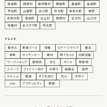
高森町
西原村
南阿蘇村
御船町
嘉島町
益城町
甲佐町
山都町
氷川町
芦北町
津奈木町
錦町
多良木町
湯前町
水上村
相良村
五木村
山江村
球磨村
あさぎり町
苓北町
トレンド
夏休み
飲食ブース
体験
ステージライブ
屋台
演奏
キッチンカー
縁日
雨でもOK
伝統芸能
ワークショップ
風物詩
文化
ダンス
特産物
スイーツ
ファミリー向け
お祭り
抽選会
自然
マルシェ
軽食
子ども向け
花火
手作り
GW
アクティビティ
散策