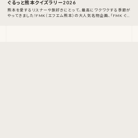
ぐるっと熊本クイズラリー2026
熊本を愛するリスナーや旅好きにとって、最高にワクワクする季節が
やってきました！FMK（エフエム熊本）の大人気名物企画、「FMK ぐる
っと熊本クイズラリー202