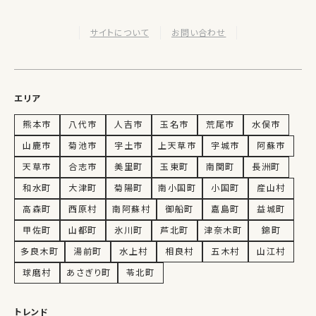
サイトについて
お問い合わせ
エリア
熊本市
八代市
人吉市
玉名市
荒尾市
水俣市
山鹿市
菊池市
宇土市
上天草市
宇城市
阿蘇市
天草市
合志市
美里町
玉東町
南関町
長洲町
和水町
大津町
菊陽町
南小国町
小国町
産山村
高森町
西原村
南阿蘇村
御船町
嘉島町
益城町
甲佐町
山都町
氷川町
芦北町
津奈木町
錦町
多良木町
湯前町
水上村
相良村
五木村
山江村
球磨村
あさぎり町
苓北町
トレンド