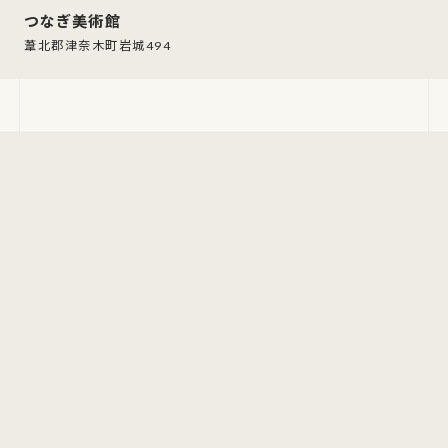
つなぎ美術館
葦北郡津奈木町岩城494