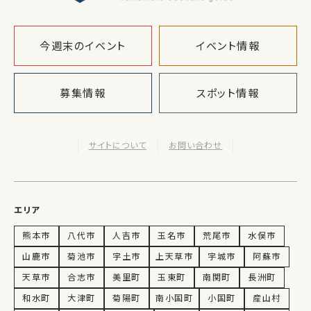
今週末のイベント
イベント情報
募集情報
スポット情報
サイトについて
お問い合わせ
エリア
熊本市
八代市
人吉市
玉名市
荒尾市
水俣市
山鹿市
菊池市
宇土市
上天草市
宇城市
阿蘇市
天草市
合志市
美里町
玉東町
南関町
長洲町
和水町
大津町
菊陽町
南小国町
小国町
産山村