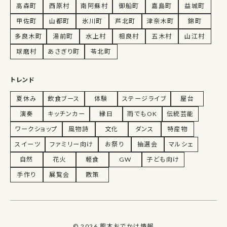
高森町
西原村
南阿蘇村
御船町
嘉島町
益城町
甲佐町
山都町
氷川町
芦北町
津奈木町
錦町
多良木町
湯前町
水上村
相良村
五木村
山江村
球磨村
あさぎり町
苓北町
トレンド
夏休み
飲食ブース
体験
ステージライブ
屋台
演奏
キッチンカー
縁日
雨でもOK
伝統芸能
ワークショップ
風物詩
文化
ダンス
特産物
スイーツ
ファミリー向け
お祭り
抽選会
マルシェ
自然
花火
軽食
GW
子ども向け
手作り
展覧会
散策
© 2026 熊本おでかけ情報