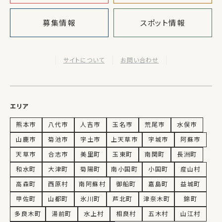
募集情報
スポット情報
サイトについて
お問い合わせ
エリア
熊本市
八代市
人吉市
玉名市
荒尾市
水俣市
山鹿市
菊池市
宇土市
上天草市
宇城市
阿蘇市
天草市
合志市
美里町
玉東町
南関町
長洲町
和水町
大津町
菊陽町
南小国町
小国町
産山村
高森町
西原村
南阿蘇村
御船町
嘉島町
益城町
甲佐町
山都町
氷川町
芦北町
津奈木町
錦町
多良木町
湯前町
水上村
相良村
五木村
山江村