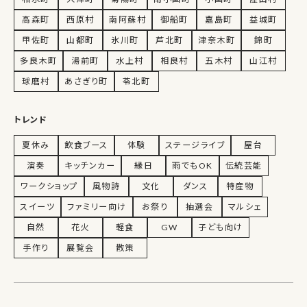
高森町
西原村
南阿蘇村
御船町
嘉島町
益城町
甲佐町
山都町
氷川町
芦北町
津奈木町
錦町
多良木町
湯前町
水上村
相良村
五木村
山江村
球磨村
あさぎり町
苓北町
トレンド
夏休み
飲食ブース
体験
ステージライブ
屋台
演奏
キッチンカー
縁日
雨でもOK
伝統芸能
ワークショップ
風物詩
文化
ダンス
特産物
スイーツ
ファミリー向け
お祭り
抽選会
マルシェ
自然
花火
軽食
GW
子ども向け
手作り
展覧会
散策