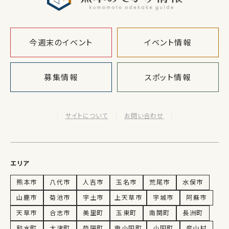
今週末のイベント
イベント情報
募集情報
スポット情報
サイトについて
お問い合わせ
エリア
熊本市
八代市
人吉市
玉名市
荒尾市
水俣市
山鹿市
菊池市
宇土市
上天草市
宇城市
阿蘇市
天草市
合志市
美里町
玉東町
南関町
長洲町
和水町
大津町
菊陽町
南小国町
小国町
産山村