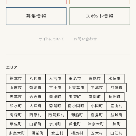
募集情報
スポット情報
サイトについて
お問い合わせ
エリア
熊本市
八代市
人吉市
玉名市
荒尾市
水俣市
山鹿市
菊池市
宇土市
上天草市
宇城市
阿蘇市
天草市
合志市
美里町
玉東町
南関町
長洲町
和水町
大津町
菊陽町
南小国町
小国町
産山村
高森町
西原村
南阿蘇村
御船町
嘉島町
益城町
甲佐町
山都町
氷川町
芦北町
津奈木町
錦町
多良木町
湯前町
水上村
相良村
五木村
山江村