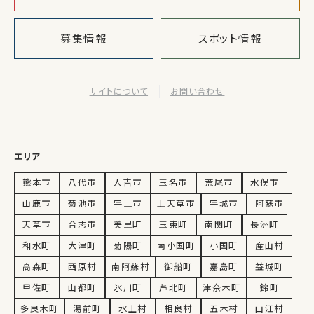
募集情報
スポット情報
サイトについて
お問い合わせ
エリア
熊本市
八代市
人吉市
玉名市
荒尾市
水俣市
山鹿市
菊池市
宇土市
上天草市
宇城市
阿蘇市
天草市
合志市
美里町
玉東町
南関町
長洲町
和水町
大津町
菊陽町
南小国町
小国町
産山村
高森町
西原村
南阿蘇村
御船町
嘉島町
益城町
甲佐町
山都町
氷川町
芦北町
津奈木町
錦町
多良木町
湯前町
水上村
相良村
五木村
山江村