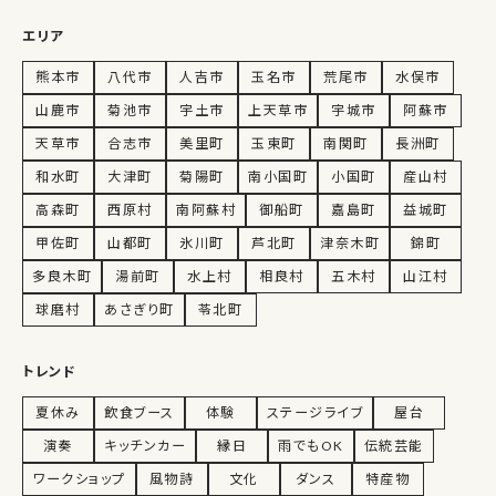
エリア
熊本市
八代市
人吉市
玉名市
荒尾市
水俣市
山鹿市
菊池市
宇土市
上天草市
宇城市
阿蘇市
天草市
合志市
美里町
玉東町
南関町
長洲町
和水町
大津町
菊陽町
南小国町
小国町
産山村
高森町
西原村
南阿蘇村
御船町
嘉島町
益城町
甲佐町
山都町
氷川町
芦北町
津奈木町
錦町
多良木町
湯前町
水上村
相良村
五木村
山江村
球磨村
あさぎり町
苓北町
トレンド
夏休み
飲食ブース
体験
ステージライブ
屋台
演奏
キッチンカー
縁日
雨でもOK
伝統芸能
ワークショップ
風物詩
文化
ダンス
特産物