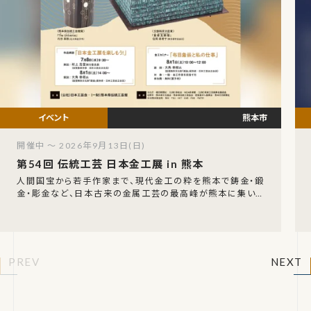
熊本市
開催中 ～ 2026年9月13日(日)
第54回 伝統工芸 日本金工展 in 熊本
人間国宝から若手作家まで、現代金工の粋を熊本で鋳金・鍛
金・彫金など、日本古来の金属工芸の最高峰が熊本に集いま
す。「第54回 伝統工芸 日本金工展 in 熊本
PREV
NEXT