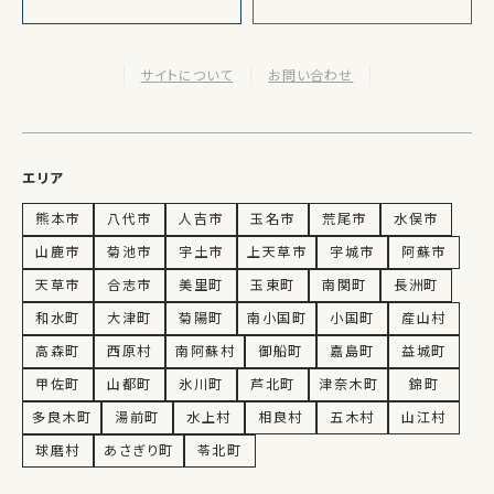
サイトについて
お問い合わせ
エリア
熊本市
八代市
人吉市
玉名市
荒尾市
水俣市
山鹿市
菊池市
宇土市
上天草市
宇城市
阿蘇市
天草市
合志市
美里町
玉東町
南関町
長洲町
和水町
大津町
菊陽町
南小国町
小国町
産山村
高森町
西原村
南阿蘇村
御船町
嘉島町
益城町
甲佐町
山都町
氷川町
芦北町
津奈木町
錦町
多良木町
湯前町
水上村
相良村
五木村
山江村
球磨村
あさぎり町
苓北町