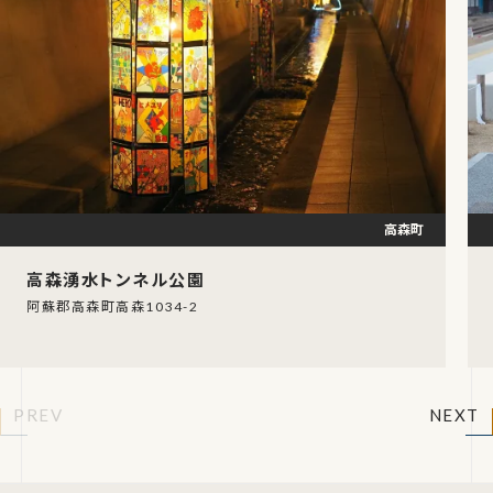
高森町
高森湧水トンネル公園
阿蘇郡高森町高森1034-2
PREV
NEXT