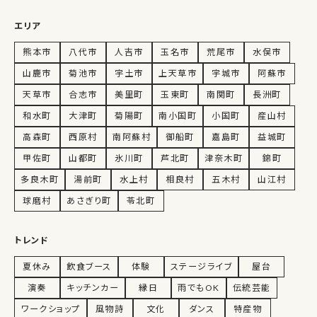
エリア
熊本市
八代市
人吉市
玉名市
荒尾市
水俣市
山鹿市
菊池市
宇土市
上天草市
宇城市
阿蘇市
天草市
合志市
美里町
玉東町
南関町
長洲町
和水町
大津町
菊陽町
南小国町
小国町
産山村
高森町
西原村
南阿蘇村
御船町
嘉島町
益城町
甲佐町
山都町
氷川町
芦北町
津奈木町
錦町
多良木町
湯前町
水上村
相良村
五木村
山江村
球磨村
あさぎり町
苓北町
トレンド
夏休み
飲食ブース
体験
ステージライブ
屋台
演奏
キッチンカー
縁日
雨でもOK
伝統芸能
ワークショップ
風物詩
文化
ダンス
特産物