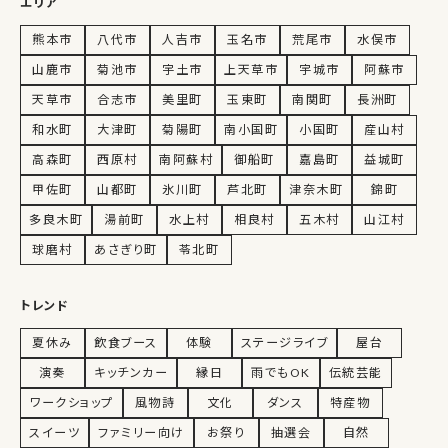
エリア
熊本市
八代市
人吉市
玉名市
荒尾市
水俣市
山鹿市
菊池市
宇土市
上天草市
宇城市
阿蘇市
天草市
合志市
美里町
玉東町
南関町
長洲町
和水町
大津町
菊陽町
南小国町
小国町
産山村
高森町
西原村
南阿蘇村
御船町
嘉島町
益城町
甲佐町
山都町
氷川町
芦北町
津奈木町
錦町
多良木町
湯前町
水上村
相良村
五木村
山江村
球磨村
あさぎり町
苓北町
トレンド
夏休み
飲食ブース
体験
ステージライブ
屋台
演奏
キッチンカー
縁日
雨でもOK
伝統芸能
ワークショップ
風物詩
文化
ダンス
特産物
スイーツ
ファミリー向け
お祭り
抽選会
自然