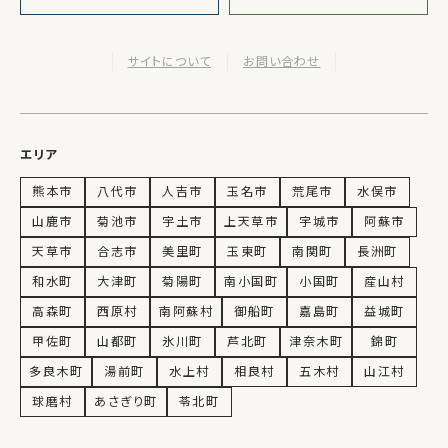
サイトについて
お問い合わせ
エリア
熊本市
八代市
人吉市
玉名市
荒尾市
水俣市
山鹿市
菊池市
宇土市
上天草市
宇城市
阿蘇市
天草市
合志市
美里町
玉東町
南関町
長洲町
和水町
大津町
菊陽町
南小国町
小国町
産山村
高森町
西原村
南阿蘇村
御船町
嘉島町
益城町
甲佐町
山都町
氷川町
芦北町
津奈木町
錦町
多良木町
湯前町
水上村
相良村
五木村
山江村
球磨村
あさぎり町
苓北町