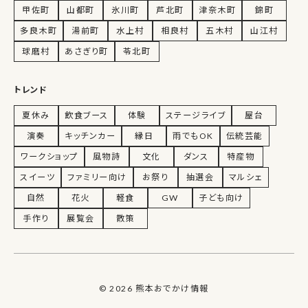
甲佐町
山都町
氷川町
芦北町
津奈木町
錦町
多良木町
湯前町
水上村
相良村
五木村
山江村
球磨村
あさぎり町
苓北町
トレンド
夏休み
飲食ブース
体験
ステージライブ
屋台
演奏
キッチンカー
縁日
雨でもOK
伝統芸能
ワークショップ
風物詩
文化
ダンス
特産物
スイーツ
ファミリー向け
お祭り
抽選会
マルシェ
自然
花火
軽食
GW
子ども向け
手作り
展覧会
散策
© 2026 熊本おでかけ情報