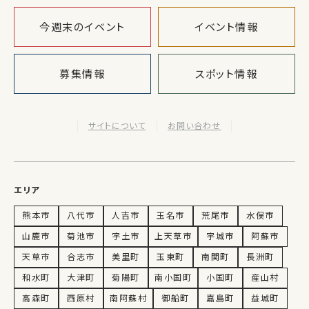
今週末のイベント
イベント情報
募集情報
スポット情報
サイトについて
お問い合わせ
エリア
熊本市
八代市
人吉市
玉名市
荒尾市
水俣市
山鹿市
菊池市
宇土市
上天草市
宇城市
阿蘇市
天草市
合志市
美里町
玉東町
南関町
長洲町
和水町
大津町
菊陽町
南小国町
小国町
産山村
高森町
西原村
南阿蘇村
御船町
嘉島町
益城町