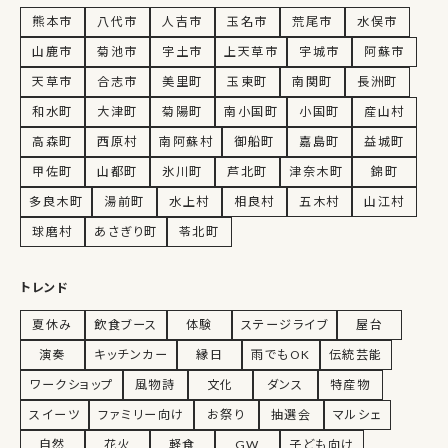
熊本市
八代市
人吉市
玉名市
荒尾市
水俣市
山鹿市
菊池市
宇土市
上天草市
宇城市
阿蘇市
天草市
合志市
美里町
玉東町
南関町
長洲町
和水町
大津町
菊陽町
南小国町
小国町
産山村
高森町
西原村
南阿蘇村
御船町
嘉島町
益城町
甲佐町
山都町
氷川町
芦北町
津奈木町
錦町
多良木町
湯前町
水上村
相良村
五木村
山江村
球磨村
あさぎり町
苓北町
トレンド
夏休み
飲食ブース
体験
ステージライブ
屋台
演奏
キッチンカー
縁日
雨でもOK
伝統芸能
ワークショップ
風物詩
文化
ダンス
特産物
スイーツ
ファミリー向け
お祭り
抽選会
マルシェ
自然
花火
軽食
GW
子ども向け