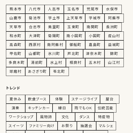
熊本市
八代市
人吉市
玉名市
荒尾市
水俣市
山鹿市
菊池市
宇土市
上天草市
宇城市
阿蘇市
天草市
合志市
美里町
玉東町
南関町
長洲町
和水町
大津町
菊陽町
南小国町
小国町
産山村
高森町
西原村
南阿蘇村
御船町
嘉島町
益城町
甲佐町
山都町
氷川町
芦北町
津奈木町
錦町
多良木町
湯前町
水上村
相良村
五木村
山江村
球磨村
あさぎり町
苓北町
トレンド
夏休み
飲食ブース
体験
ステージライブ
屋台
演奏
キッチンカー
縁日
雨でもOK
伝統芸能
ワークショップ
風物詩
文化
ダンス
特産物
スイーツ
ファミリー向け
お祭り
抽選会
マルシェ