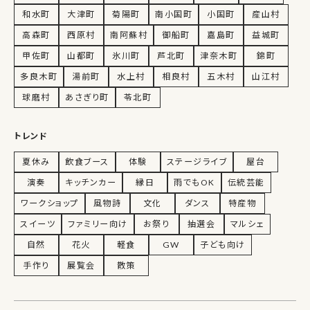
和水町
大津町
菊陽町
南小国町
小国町
産山村
高森町
西原村
南阿蘇村
御船町
嘉島町
益城町
甲佐町
山都町
氷川町
芦北町
津奈木町
錦町
多良木町
湯前町
水上村
相良村
五木村
山江村
球磨村
あさぎり町
苓北町
トレンド
夏休み
飲食ブース
体験
ステージライブ
屋台
演奏
キッチンカー
縁日
雨でもOK
伝統芸能
ワークショップ
風物詩
文化
ダンス
特産物
スイーツ
ファミリー向け
お祭り
抽選会
マルシェ
自然
花火
軽食
GW
子ども向け
手作り
展覧会
散策