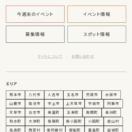
今週末のイベント
イベント情報
募集情報
スポット情報
サイトについて
お問い合わせ
エリア
熊本市
八代市
人吉市
玉名市
荒尾市
水俣市
山鹿市
菊池市
宇土市
上天草市
宇城市
阿蘇市
天草市
合志市
美里町
玉東町
南関町
長洲町
和水町
大津町
菊陽町
南小国町
小国町
産山村
高森町
西原村
南阿蘇村
御船町
嘉島町
益城町