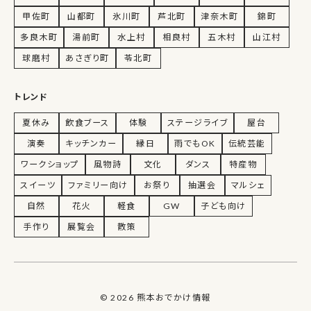
甲佐町
山都町
氷川町
芦北町
津奈木町
錦町
多良木町
湯前町
水上村
相良村
五木村
山江村
球磨村
あさぎり町
苓北町
トレンド
夏休み
飲食ブース
体験
ステージライブ
屋台
演奏
キッチンカー
縁日
雨でもOK
伝統芸能
ワークショップ
風物詩
文化
ダンス
特産物
スイーツ
ファミリー向け
お祭り
抽選会
マルシェ
自然
花火
軽食
GW
子ども向け
手作り
展覧会
散策
© 2026 熊本おでかけ情報