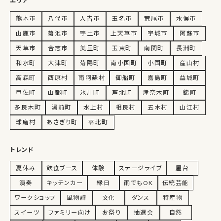
エリア
熊本市
八代市
人吉市
玉名市
荒尾市
水俣市
山鹿市
菊池市
宇土市
上天草市
宇城市
阿蘇市
天草市
合志市
美里町
玉東町
南関町
長洲町
和水町
大津町
菊陽町
南小国町
小国町
産山村
高森町
西原村
南阿蘇村
御船町
嘉島町
益城町
甲佐町
山都町
氷川町
芦北町
津奈木町
錦町
多良木町
湯前町
水上村
相良村
五木村
山江村
球磨村
あさぎり町
苓北町
トレンド
夏休み
飲食ブース
体験
ステージライブ
屋台
演奏
キッチンカー
縁日
雨でもOK
伝統芸能
ワークショップ
風物詩
文化
ダンス
特産物
スイーツ
ファミリー向け
お祭り
抽選会
自然