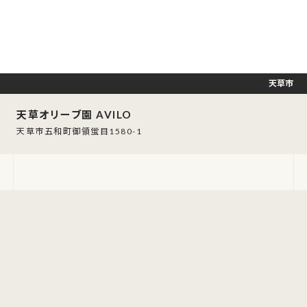
天草市
天草オリーブ園 AVILO
天草市五和町御領蛍目1580-1