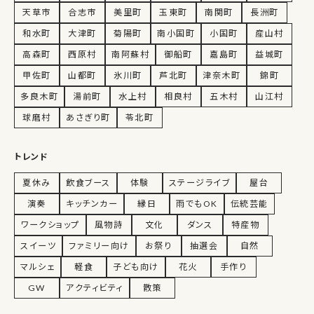
天草市
合志市
美里町
玉東町
南関町
長洲町
和水町
大津町
菊陽町
南小国町
小国町
産山村
高森町
西原村
南阿蘇村
御船町
嘉島町
益城町
甲佐町
山都町
氷川町
芦北町
津奈木町
錦町
多良木町
湯前町
水上村
相良村
五木村
山江村
球磨村
あさぎり町
苓北町
トレンド
夏休み
飲食ブース
体験
ステージライブ
屋台
演奏
キッチンカー
縁日
雨でもOK
伝統芸能
ワークショップ
風物詩
文化
ダンス
特産物
スイーツ
ファミリー向け
お祭り
抽選会
自然
マルシェ
軽食
子ども向け
花火
手作り
GW
アクティビティ
散策