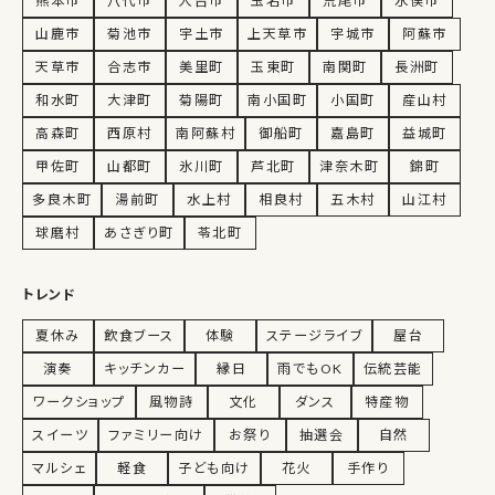
熊本市
八代市
人吉市
玉名市
荒尾市
水俣市
山鹿市
菊池市
宇土市
上天草市
宇城市
阿蘇市
天草市
合志市
美里町
玉東町
南関町
長洲町
和水町
大津町
菊陽町
南小国町
小国町
産山村
高森町
西原村
南阿蘇村
御船町
嘉島町
益城町
甲佐町
山都町
氷川町
芦北町
津奈木町
錦町
多良木町
湯前町
水上村
相良村
五木村
山江村
球磨村
あさぎり町
苓北町
トレンド
夏休み
飲食ブース
体験
ステージライブ
屋台
演奏
キッチンカー
縁日
雨でもOK
伝統芸能
ワークショップ
風物詩
文化
ダンス
特産物
スイーツ
ファミリー向け
お祭り
抽選会
自然
マルシェ
軽食
子ども向け
花火
手作り