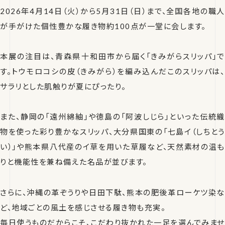
2026年4月14日（火）から5月31日（日）まで、全国各地の職人
が手がけた個性豊かな履き物約100点が一堂に会します。
本展の注目は、青森県十和田市から届く「きみがらスリッパ」で
す。トウモロコシの皮（きみがら）を編み込んだこのスリッパは、
サラリとした肌触りが夏にぴったり。
また、静岡の「遠州綿紬」や徳島の「阿波しじら」といった伝統織
物を使った彩り豊かなスリッパ、大分県国東の「七島イ（しちとう
い）」や熊本県八代産のイ草を用いた草履など、天然素材の温も
りと機能性を兼ね備えた名品が並びます。
さらに、沖縄の革ぞうりや日田下駄、熊本の肥後革ローケツ染な
ど、地域ごとの風土を感じさせる履き物も充実。
毎日使うものだからこそ、こだわり抜かれた一足を選んでみませ