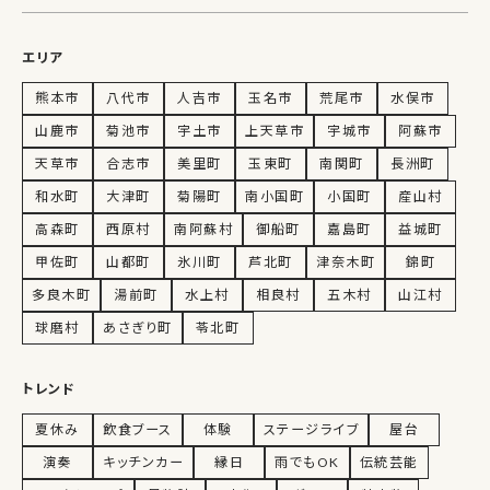
エリア
熊本市
八代市
人吉市
玉名市
荒尾市
水俣市
山鹿市
菊池市
宇土市
上天草市
宇城市
阿蘇市
天草市
合志市
美里町
玉東町
南関町
長洲町
和水町
大津町
菊陽町
南小国町
小国町
産山村
高森町
西原村
南阿蘇村
御船町
嘉島町
益城町
甲佐町
山都町
氷川町
芦北町
津奈木町
錦町
多良木町
湯前町
水上村
相良村
五木村
山江村
球磨村
あさぎり町
苓北町
トレンド
夏休み
飲食ブース
体験
ステージライブ
屋台
演奏
キッチンカー
縁日
雨でもOK
伝統芸能