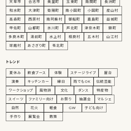
天草市
合志市
美里町
玉東町
南関町
長洲町
和水町
大津町
菊陽町
南小国町
小国町
産山村
高森町
西原村
南阿蘇村
御船町
嘉島町
益城町
甲佐町
山都町
氷川町
芦北町
津奈木町
錦町
多良木町
湯前町
水上村
相良村
五木村
山江村
球磨村
あさぎり町
苓北町
トレンド
夏休み
飲食ブース
体験
ステージライブ
屋台
演奏
キッチンカー
縁日
雨でもOK
伝統芸能
ワークショップ
風物詩
文化
ダンス
特産物
スイーツ
ファミリー向け
お祭り
抽選会
マルシェ
自然
花火
軽食
GW
子ども向け
手作り
展覧会
散策