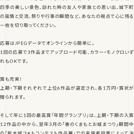
四季の美しい景色、訪れた時の友人や家族との思い出、城下町
の風情と交流、祭りや行事の瞬間など、あなたの視点で心に残る
一枚を切り取ってください。
応募はJPEGデータでオンラインから簡単に。
1回の応募で3作品までアップロード可能、カラー・モノクロいず
れもOKです。
賞も充実！
上期・下期それぞれで上位6作品が選定され、各1万円・賞状が
贈られます。
そして年に1回の最高賞「年間グランプリ」は、上期・下期の入賞
12作品の中から、翌年3月の「春のくまもとお城まつり」期間中
の「熊本城フォトコンテスト作品展」での来場者投票によって決