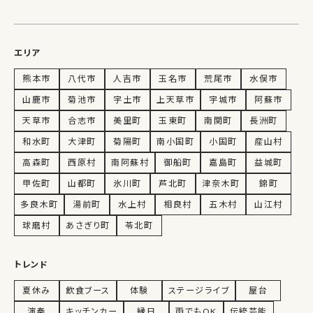
エリア
熊本市
八代市
人吉市
玉名市
荒尾市
水俣市
山鹿市
菊池市
宇土市
上天草市
宇城市
阿蘇市
天草市
合志市
美里町
玉東町
南関町
長洲町
和水町
大津町
菊陽町
南小国町
小国町
産山村
高森町
西原村
南阿蘇村
御船町
嘉島町
益城町
甲佐町
山都町
氷川町
芦北町
津奈木町
錦町
多良木町
湯前町
水上村
相良村
五木村
山江村
球磨村
あさぎり町
苓北町
トレンド
夏休み
飲食ブース
体験
ステージライブ
屋台
演奏
キッチンカー
縁日
雨でもOK
伝統芸能