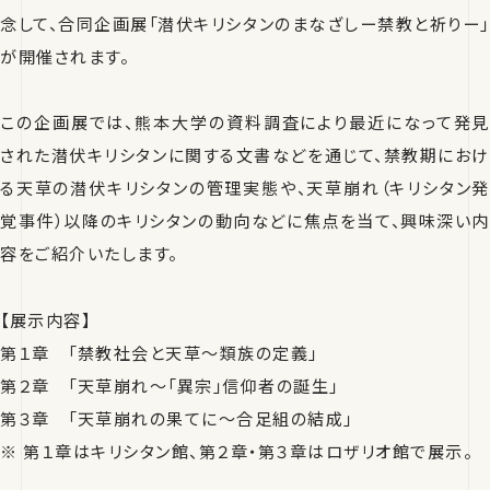
念して、合同企画展「潜伏キリシタンのまなざしー禁教と祈りー」
が開催されます。
この企画展では、熊本大学の資料調査により最近になって発見
された潜伏キリシタンに関する文書などを通じて、禁教期におけ
る天草の潜伏キリシタンの管理実態や、天草崩れ（キリシタン発
覚事件）以降のキリシタンの動向などに焦点を当て、興味深い内
容をご紹介いたします。
【展示内容】
第１章 「禁教社会と天草〜類族の定義」
第２章 「天草崩れ〜「異宗」信仰者の誕生」
第３章 「天草崩れの果てに〜合足組の結成」
※ 第１章はキリシタン館、第２章・第３章はロザリオ館で展示。