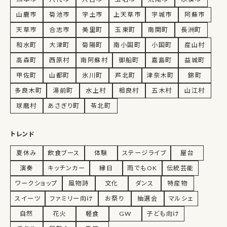
山鹿市
菊池市
宇土市
上天草市
宇城市
阿蘇市
天草市
合志市
美里町
玉東町
南関町
長洲町
和水町
大津町
菊陽町
南小国町
小国町
産山村
高森町
西原村
南阿蘇村
御船町
嘉島町
益城町
甲佐町
山都町
氷川町
芦北町
津奈木町
錦町
多良木町
湯前町
水上村
相良村
五木村
山江村
球磨村
あさぎり町
苓北町
トレンド
夏休み
飲食ブース
体験
ステージライブ
屋台
演奏
キッチンカー
縁日
雨でもOK
伝統芸能
ワークショップ
風物詩
文化
ダンス
特産物
スイーツ
ファミリー向け
お祭り
抽選会
マルシェ
自然
花火
軽食
GW
子ども向け