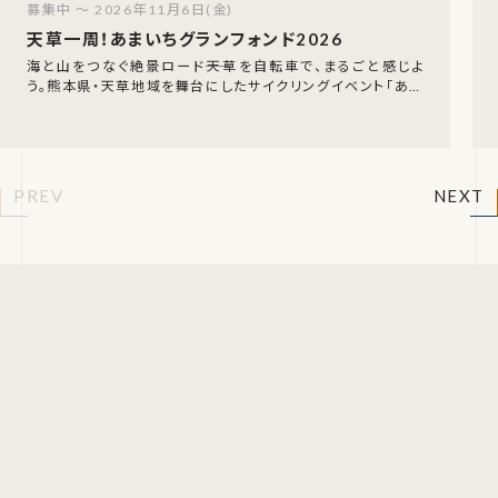
募集中 ～ 2026年11月6日(金)
天草一周！あまいちグランフォンド2026
海と山をつなぐ絶景ロード――天草を自転車で、まるごと感じよ
う。熊本県・天草地域を舞台にしたサイクリングイベント「あま
いちグランフォンド2026」が、2026年
PREV
NEXT