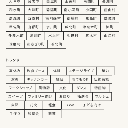
天草市
合志市
美里町
玉東町
南関町
長洲町
和水町
大津町
菊陽町
南小国町
小国町
産山村
高森町
西原村
南阿蘇村
御船町
嘉島町
益城町
甲佐町
山都町
氷川町
芦北町
津奈木町
錦町
多良木町
湯前町
水上村
相良村
五木村
山江村
球磨村
あさぎり町
苓北町
トレンド
夏休み
飲食ブース
体験
ステージライブ
屋台
演奏
キッチンカー
縁日
雨でもOK
伝統芸能
ワークショップ
風物詩
文化
ダンス
特産物
スイーツ
ファミリー向け
お祭り
抽選会
マルシェ
自然
花火
軽食
GW
子ども向け
手作り
展覧会
散策