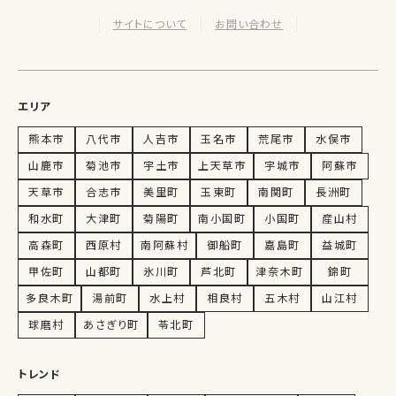
サイトについて
お問い合わせ
エリア
熊本市
八代市
人吉市
玉名市
荒尾市
水俣市
山鹿市
菊池市
宇土市
上天草市
宇城市
阿蘇市
天草市
合志市
美里町
玉東町
南関町
長洲町
和水町
大津町
菊陽町
南小国町
小国町
産山村
高森町
西原村
南阿蘇村
御船町
嘉島町
益城町
甲佐町
山都町
氷川町
芦北町
津奈木町
錦町
多良木町
湯前町
水上村
相良村
五木村
山江村
球磨村
あさぎり町
苓北町
トレンド