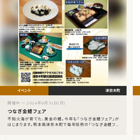
津奈木町
開催中 ～ 2026年8月31日(月)
つなぎ金鱧フェア
不知火海が育てた、黄金の鱧。今年も「つなぎ金鱧フェア」が
はじまります。熊本県津奈木町で毎年恒例の「つなぎ金鱧フェ
ア」が、令和8年7月18日（土）から8月31