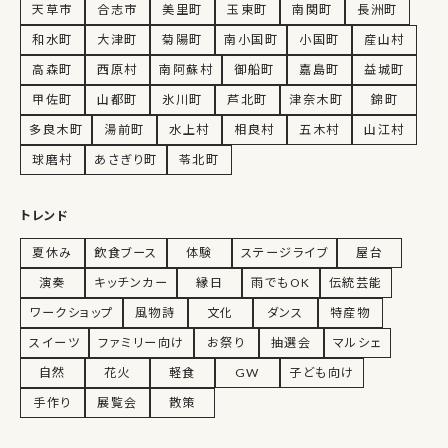
天草市
合志市
美里町
玉東町
南関町
長洲町
和水町
大津町
菊陽町
南小国町
小国町
産山村
高森町
西原村
南阿蘇村
御船町
嘉島町
益城町
甲佐町
山都町
氷川町
芦北町
津奈木町
錦町
多良木町
湯前町
水上村
相良村
五木村
山江村
球磨村
あさぎり町
苓北町
トレンド
夏休み
飲食ブース
体験
ステージライブ
屋台
演奏
キッチンカー
縁日
雨でもOK
伝統芸能
ワークショップ
風物詩
文化
ダンス
特産物
スイーツ
ファミリー向け
お祭り
抽選会
マルシェ
自然
花火
軽食
GW
子ども向け
手作り
展覧会
散策