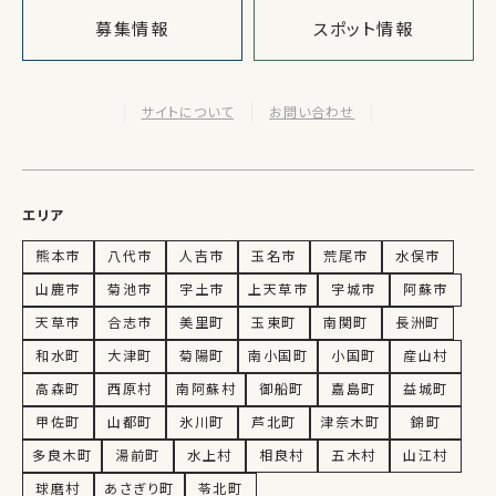
募集情報
スポット情報
サイトについて
お問い合わせ
エリア
熊本市
八代市
人吉市
玉名市
荒尾市
水俣市
山鹿市
菊池市
宇土市
上天草市
宇城市
阿蘇市
天草市
合志市
美里町
玉東町
南関町
長洲町
和水町
大津町
菊陽町
南小国町
小国町
産山村
高森町
西原村
南阿蘇村
御船町
嘉島町
益城町
甲佐町
山都町
氷川町
芦北町
津奈木町
錦町
多良木町
湯前町
水上村
相良村
五木村
山江村
球磨村
あさぎり町
苓北町