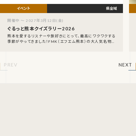
県全域
開催中 ～ 2027年3月12日(金)
ぐるっと熊本クイズラリー2026
熊本を愛するリスナーや旅好きにとって、最高にワクワクする
季節がやってきました！FMK（エフエム熊本）の大人気名物企
画、「FMK ぐるっと熊本クイズラリー202
PREV
NEXT