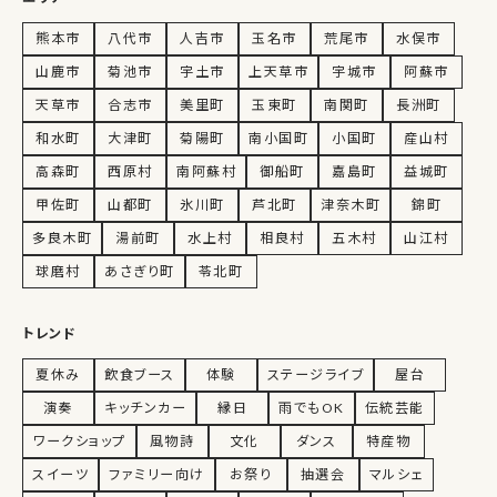
熊本市
八代市
人吉市
玉名市
荒尾市
水俣市
山鹿市
菊池市
宇土市
上天草市
宇城市
阿蘇市
天草市
合志市
美里町
玉東町
南関町
長洲町
和水町
大津町
菊陽町
南小国町
小国町
産山村
高森町
西原村
南阿蘇村
御船町
嘉島町
益城町
甲佐町
山都町
氷川町
芦北町
津奈木町
錦町
多良木町
湯前町
水上村
相良村
五木村
山江村
球磨村
あさぎり町
苓北町
トレンド
夏休み
飲食ブース
体験
ステージライブ
屋台
演奏
キッチンカー
縁日
雨でもOK
伝統芸能
ワークショップ
風物詩
文化
ダンス
特産物
スイーツ
ファミリー向け
お祭り
抽選会
マルシェ