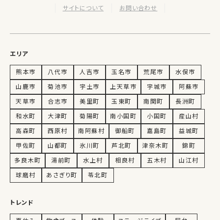
サイトについて
お問い合わせ
エリア
熊本市
八代市
人吉市
玉名市
荒尾市
水俣市
山鹿市
菊池市
宇土市
上天草市
宇城市
阿蘇市
天草市
合志市
美里町
玉東町
南関町
長洲町
和水町
大津町
菊陽町
南小国町
小国町
産山村
高森町
西原村
南阿蘇村
御船町
嘉島町
益城町
甲佐町
山都町
氷川町
芦北町
津奈木町
錦町
多良木町
湯前町
水上村
相良村
五木村
山江村
球磨村
あさぎり町
苓北町
トレンド