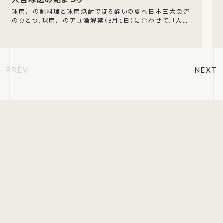
球磨川の鮎料理と球磨焼酎でほろ酔いの夏へ日本三大急流
のひとつ、球磨川のアユ漁解禁（6月1日）に合わせて、「人吉
球磨の鮎まつり2026」が開幕します。開催期間
PREV
NEXT