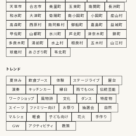
天草市
合志市
美里町
玉東町
南関町
長洲町
和水町
大津町
菊陽町
南小国町
小国町
産山村
高森町
西原村
南阿蘇村
御船町
嘉島町
益城町
甲佐町
山都町
氷川町
芦北町
津奈木町
錦町
多良木町
湯前町
水上村
相良村
五木村
山江村
球磨村
あさぎり町
苓北町
トレンド
夏休み
飲食ブース
体験
ステージライブ
屋台
演奏
キッチンカー
縁日
雨でもOK
伝統芸能
ワークショップ
風物詩
文化
ダンス
特産物
スイーツ
ファミリー向け
お祭り
抽選会
自然
マルシェ
軽食
子ども向け
花火
手作り
GW
アクティビティ
散策