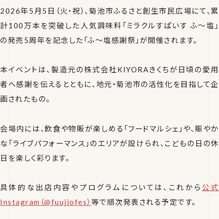
2026年5月5日（火・祝）、菊池市ふるさと創生市民広場にて、累
計100万本を突破した人気調味料「ミラクルすぱいす ふ～塩」
の発売5周年を記念した「ふ～塩感謝祭」が開催されます。
本イベントは、製造元の株式会社KIYORAきくちが日頃の愛用
者へ感謝を伝えるとともに、地元・菊池市の活性化を目指して企
画されたもの。
会場内には、飲食や物販が楽しめる「フードマルシェ」や、賑やか
な「ライブパフォーマンス」のエリアが設けられ、こどもの日の休
日を楽しく彩ります。
具体的な出店内容やプログラムについては、これから
公式
Instagram（@fuujiofes）
等で順次発表される予定です。