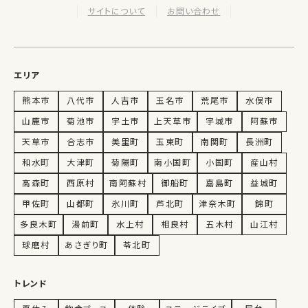
サイトについて
お問い合わせ
エリア
熊本市
八代市
人吉市
玉名市
荒尾市
水俣市
山鹿市
菊池市
宇土市
上天草市
宇城市
阿蘇市
天草市
合志市
美里町
玉東町
南関町
長洲町
和水町
大津町
菊陽町
南小国町
小国町
産山村
高森町
西原村
南阿蘇村
御船町
嘉島町
益城町
甲佐町
山都町
氷川町
芦北町
津奈木町
錦町
多良木町
湯前町
水上村
相良村
五木村
山江村
球磨村
あさぎり町
苓北町
トレンド