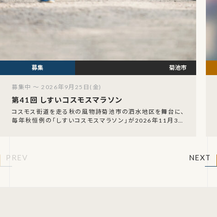
菊池市
募集中 ～ 2026年9月25日(金)
第41回 しすいコスモスマラソン
コスモス街道を走る秋の風物詩菊池市の泗水地区を舞台に、
毎年秋恒例の「しすいコスモスマラソン」が2026年11月3日
（火・祝）に開催されます。コスモスが咲き誇
PREV
NEXT