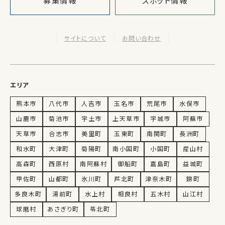
募集情報
スポット情報
サイトについて
お問い合わせ
エリア
熊本市
八代市
人吉市
玉名市
荒尾市
水俣市
山鹿市
菊池市
宇土市
上天草市
宇城市
阿蘇市
天草市
合志市
美里町
玉東町
南関町
長洲町
和水町
大津町
菊陽町
南小国町
小国町
産山村
高森町
西原村
南阿蘇村
御船町
嘉島町
益城町
甲佐町
山都町
氷川町
芦北町
津奈木町
錦町
多良木町
湯前町
水上村
相良村
五木村
山江村
球磨村
あさぎり町
苓北町