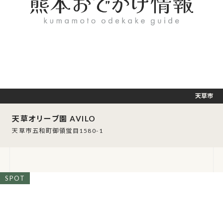
天草市
天草オリーブ園 AVILO
天草市五和町御領蛍目1580-1