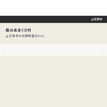
上天草市
藍のあまくさ村
上天草市大矢野町登立910