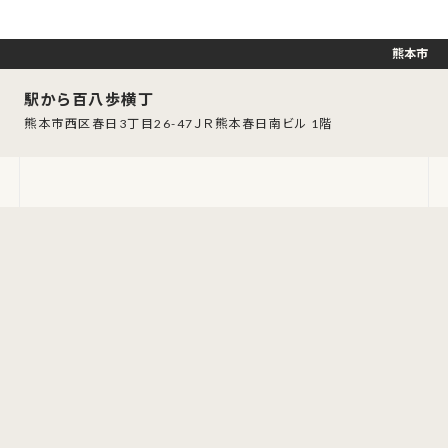
熊本市
駅から百八歩横丁
熊本市西区春日3丁目26-47ＪＲ熊本春日南ビル 1階