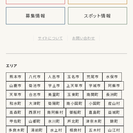
募集情報
スポット情報
サイトについて
お問い合わせ
エリア
熊本市
八代市
人吉市
玉名市
荒尾市
水俣市
山鹿市
菊池市
宇土市
上天草市
宇城市
阿蘇市
天草市
合志市
美里町
玉東町
南関町
長洲町
和水町
大津町
菊陽町
南小国町
小国町
産山村
高森町
西原村
南阿蘇村
御船町
嘉島町
益城町
甲佐町
山都町
氷川町
芦北町
津奈木町
錦町
多良木町
湯前町
水上村
相良村
五木村
山江村