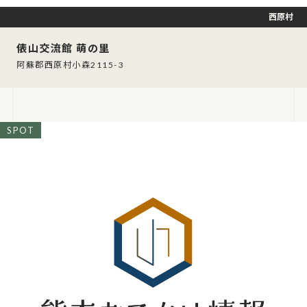
西原村
俵山交流館 萌の里
阿蘇郡西原村小森2115-3