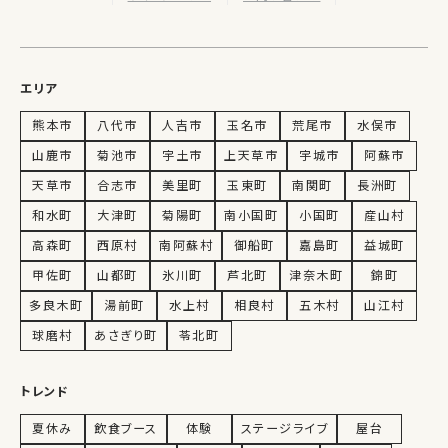
エリア
熊本市
八代市
人吉市
玉名市
荒尾市
水俣市
山鹿市
菊池市
宇土市
上天草市
宇城市
阿蘇市
天草市
合志市
美里町
玉東町
南関町
長洲町
和水町
大津町
菊陽町
南小国町
小国町
産山村
高森町
西原村
南阿蘇村
御船町
嘉島町
益城町
甲佐町
山都町
氷川町
芦北町
津奈木町
錦町
多良木町
湯前町
水上村
相良村
五木村
山江村
球磨村
あさぎり町
苓北町
トレンド
夏休み
飲食ブース
体験
ステージライブ
屋台