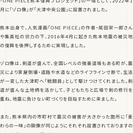
「ONE PIECE熊本復興プロジェクト」の一環として、2022年1
月に「ゾロ像」が「大津中央公園」に設置されました。
熊本出身で、人気漫画「ONE PIECE」の作者・尾田栄一郎さん
や集英社の協力の下、2016年4月に起きた熊本地震の被災地
の復興を後押しするために実現しました。
ゾロ像は、剣道が盛んで、全国レベルの強豪道場もある町が、震
災により家屋倒壊・道路や水道などのライフライン寸断で、生活
が一変した大津町へ「戦闘員」として駆けつけてくれました。剣
道が盛んな土地柄を活かして、子どもたちと広場で剣の修行を
重ね、地震に負けない町づくりを目指すために来ました。
また、熊本県内の市町村で震災の被害が大きかった箇所に「麦
わらの一味」の銅像が同じようにそれぞれ設置されておりますの