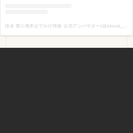
清水 茜🍊熊本おでかけ情報 公式アンバサダー(@akane_odekake096)がシェアした投稿