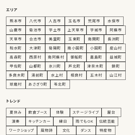
エリア
熊本市
八代市
人吉市
玉名市
荒尾市
水俣市
山鹿市
菊池市
宇土市
上天草市
宇城市
阿蘇市
天草市
合志市
美里町
玉東町
南関町
長洲町
和水町
大津町
菊陽町
南小国町
小国町
産山村
高森町
西原村
南阿蘇村
御船町
嘉島町
益城町
甲佐町
山都町
氷川町
芦北町
津奈木町
錦町
多良木町
湯前町
水上村
相良村
五木村
山江村
球磨村
あさぎり町
苓北町
トレンド
夏休み
飲食ブース
体験
ステージライブ
屋台
演奏
キッチンカー
縁日
雨でもOK
伝統芸能
ワークショップ
風物詩
文化
ダンス
特産物