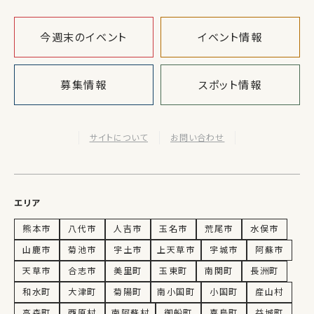
今週末のイベント
イベント情報
募集情報
スポット情報
サイトについて
お問い合わせ
エリア
熊本市
八代市
人吉市
玉名市
荒尾市
水俣市
山鹿市
菊池市
宇土市
上天草市
宇城市
阿蘇市
天草市
合志市
美里町
玉東町
南関町
長洲町
和水町
大津町
菊陽町
南小国町
小国町
産山村
高森町
西原村
南阿蘇村
御船町
嘉島町
益城町