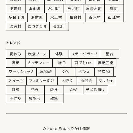
甲佐町
山都町
氷川町
芦北町
津奈木町
錦町
多良木町
湯前町
水上村
相良村
五木村
山江村
球磨村
あさぎり町
苓北町
トレンド
夏休み
飲食ブース
体験
ステージライブ
屋台
演奏
キッチンカー
縁日
雨でもOK
伝統芸能
ワークショップ
風物詩
文化
ダンス
特産物
スイーツ
ファミリー向け
お祭り
抽選会
マルシェ
自然
花火
軽食
GW
子ども向け
手作り
展覧会
散策
© 2026 熊本おでかけ情報