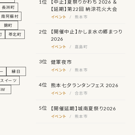
【中止】夏祭りかわち 2026 ＆
長洲町
【延期】第22回 納涼花火大会
南阿蘇村
熊本市
錦町
【開催中止】かしま水の郷まつり
町
苓北町
2026
嘉島町
健軍夜市
熊本市
ー
縁日
スイーツ
熊本七夕ランタンフェス 2026
GW
合志市
【開催延期】城南夏祭り2026
熊本市