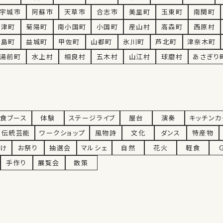
宇城市
阿蘇市
天草市
合志市
美里町
玉東町
南関町
大津町
菊陽町
南小国町
小国町
産山村
高森町
西原村
嘉島町
益城町
甲佐町
山都町
氷川町
芦北町
津奈木町
湯前町
水上村
相良村
五木村
山江村
球磨村
あさぎり
食ブース
体験
ステージライブ
屋台
演奏
キッチンカ
伝統芸能
ワークショップ
風物詩
文化
ダンス
特産物
向け
お祭り
抽選会
マルシェ
自然
花火
軽食
手作り
展覧会
散策