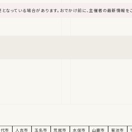
更となっている場合があります。おでかけ前に、主催者の最新情報を
情報
八代市
人吉市
玉名市
荒尾市
水俣市
山鹿市
菊池市