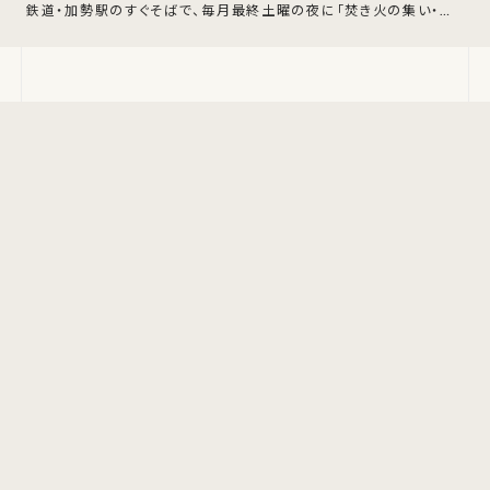
鉄道・加勢駅のすぐそばで、毎月最終土曜の夜に「焚き火の集い・夏」
が開かれます。日没から終列車