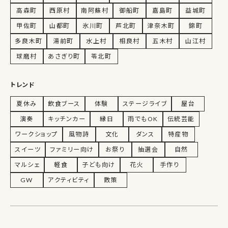
高森町
西原村
南阿蘇村
御船町
嘉島町
益城町
甲佐町
山都町
氷川町
芦北町
津奈木町
錦町
多良木町
湯前町
水上村
相良村
五木村
山江村
球磨村
あさぎり町
苓北町
トレンド
夏休み
飲食ブース
体験
ステージライブ
屋台
演奏
キッチンカー
縁日
雨でもOK
伝統芸能
ワークショップ
風物詩
文化
ダンス
特産物
スイーツ
ファミリー向け
お祭り
抽選会
自然
マルシェ
軽食
子ども向け
花火
手作り
GW
アクティビティ
散策