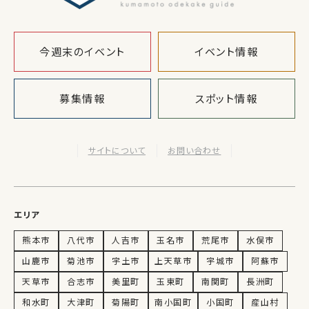
今週末のイベント
イベント情報
募集情報
スポット情報
サイトについて
お問い合わせ
エリア
熊本市
八代市
人吉市
玉名市
荒尾市
水俣市
山鹿市
菊池市
宇土市
上天草市
宇城市
阿蘇市
天草市
合志市
美里町
玉東町
南関町
長洲町
和水町
大津町
菊陽町
南小国町
小国町
産山村