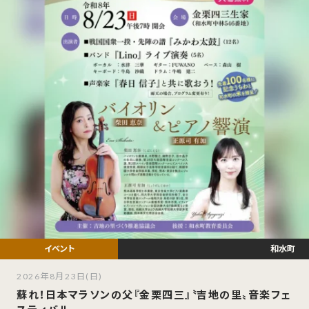
和水町
2026年8月23日(日)
蘇れ！日本マラソンの父『金栗四三』〝吉地の里〟音楽フェ