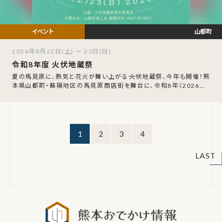
山都町
2026年8月22日(土) ～ 23日(日)
令和8年度 火伏地蔵祭
夏の馬見原に、熱気と花火が舞い上がる――火伏地蔵祭、今年も開催！熊
本県山都町・蘇陽地区の馬見原商店街を舞台に、令和8年（2026年）
8月22日（土）・23日（
1
2
3
4
LAST
熊本おでか