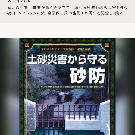
スティバル
歴史の生家に音楽が響く――金栗四三生誕135周年を記念した特別な
夜。日本マラソンの父・金栗四三氏の生誕135周年を記念し、熊本県
玉名郡和水町で「〝吉地の里〟音