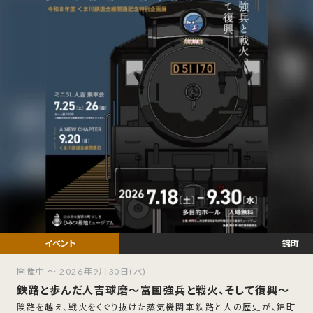
錦町
開催中 ～ 2026年9月30日(水)
鉄路と歩んだ人吉球磨〜富国強兵と戦火、そして復興〜
険路を越え、戦火をくぐり抜けた蒸気機関車――鉄路と人の歴史が、錦町