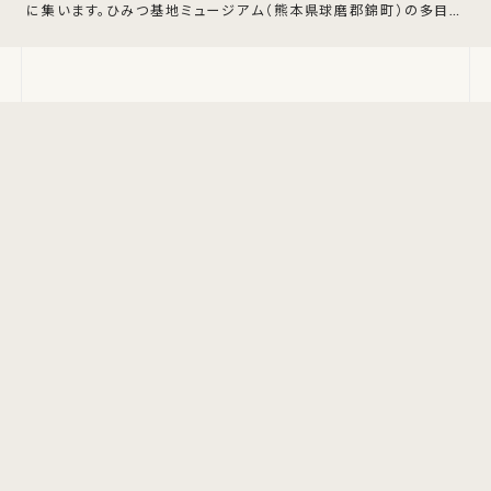
に集います。ひみつ基地ミュージアム（熊本県球磨郡錦町）の多目的
ホールにて、2026年7月18