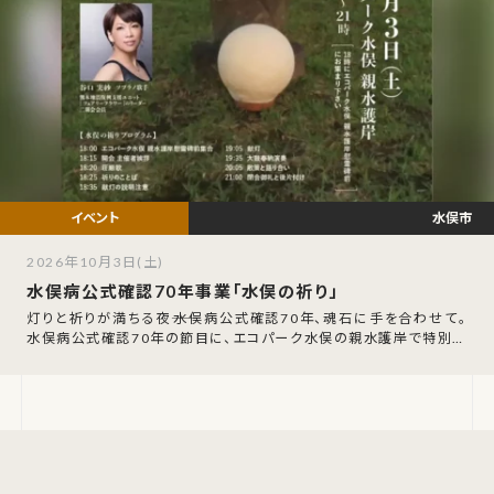
水俣市
2026年10月3日(土)
水俣病公式確認70年事業「水俣の祈り」
灯りと祈りが満ちる夜――水俣病公式確認70年、魂石に手を合わせて。
水俣病公式確認70年の節目に、エコパーク水俣の親水護岸で特別な
祈りの夜が催されます。令和8