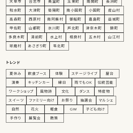
天草市
合志市
美里町
玉東町
南関町
長洲町
和水町
大津町
菊陽町
南小国町
小国町
産山村
高森町
西原村
南阿蘇村
御船町
嘉島町
益城町
甲佐町
山都町
氷川町
芦北町
津奈木町
錦町
多良木町
湯前町
水上村
相良村
五木村
山江村
球磨村
あさぎり町
苓北町
トレンド
夏休み
飲食ブース
体験
ステージライブ
屋台
演奏
キッチンカー
縁日
雨でもOK
伝統芸能
ワークショップ
風物詩
文化
ダンス
特産物
スイーツ
ファミリー向け
お祭り
抽選会
マルシェ
自然
花火
軽食
GW
子ども向け
手作り
展覧会
散策