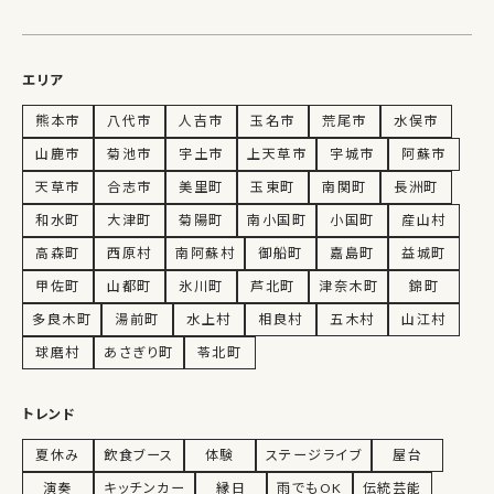
エリア
熊本市
八代市
人吉市
玉名市
荒尾市
水俣市
山鹿市
菊池市
宇土市
上天草市
宇城市
阿蘇市
天草市
合志市
美里町
玉東町
南関町
長洲町
和水町
大津町
菊陽町
南小国町
小国町
産山村
高森町
西原村
南阿蘇村
御船町
嘉島町
益城町
甲佐町
山都町
氷川町
芦北町
津奈木町
錦町
多良木町
湯前町
水上村
相良村
五木村
山江村
球磨村
あさぎり町
苓北町
トレンド
夏休み
飲食ブース
体験
ステージライブ
屋台
演奏
キッチンカー
縁日
雨でもOK
伝統芸能