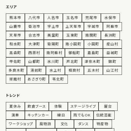
エリア
熊本市
八代市
人吉市
玉名市
荒尾市
水俣市
山鹿市
菊池市
宇土市
上天草市
宇城市
阿蘇市
天草市
合志市
美里町
玉東町
南関町
長洲町
和水町
大津町
菊陽町
南小国町
小国町
産山村
高森町
西原村
南阿蘇村
御船町
嘉島町
益城町
甲佐町
山都町
氷川町
芦北町
津奈木町
錦町
多良木町
湯前町
水上村
相良村
五木村
山江村
球磨村
あさぎり町
苓北町
トレンド
夏休み
飲食ブース
体験
ステージライブ
屋台
演奏
キッチンカー
縁日
雨でもOK
伝統芸能
ワークショップ
風物詩
文化
ダンス
特産物