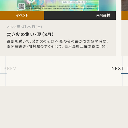
南阿蘇村
2026年8月29日(土)
焚き火の集い・夏（8月）
役割を脱いで、焚き火のそばへ――夏の夜の静かな対話の時間。
南阿蘇鉄道・加勢駅のすぐそばで、毎月最終土曜の夜に「焚き
火の集い・夏」が開かれます。日没から終列車
PREV
NEXT