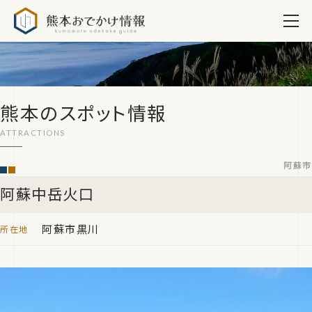
熊本おでかけ情報
熊本のスポット情報
阿蘇市
阿蘇中岳火口
阿蘇市黒川