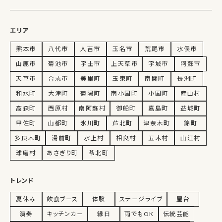
エリア
熊本市
八代市
人吉市
玉名市
荒尾市
水俣市
山鹿市
菊池市
宇土市
上天草市
宇城市
阿蘇市
天草市
合志市
美里町
玉東町
南関町
長洲町
和水町
大津町
菊陽町
南小国町
小国町
産山村
高森町
西原村
南阿蘇村
御船町
嘉島町
益城町
甲佐町
山都町
氷川町
芦北町
津奈木町
錦町
多良木町
湯前町
水上村
相良村
五木村
山江村
球磨村
あさぎり町
苓北町
トレンド
夏休み
飲食ブース
体験
ステージライブ
屋台
演奏
キッチンカー
縁日
雨でもOK
伝統芸能