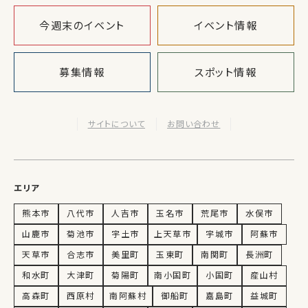
今週末のイベント
イベント情報
募集情報
スポット情報
サイトについて
お問い合わせ
エリア
熊本市
八代市
人吉市
玉名市
荒尾市
水俣市
山鹿市
菊池市
宇土市
上天草市
宇城市
阿蘇市
天草市
合志市
美里町
玉東町
南関町
長洲町
和水町
大津町
菊陽町
南小国町
小国町
産山村
高森町
西原村
南阿蘇村
御船町
嘉島町
益城町