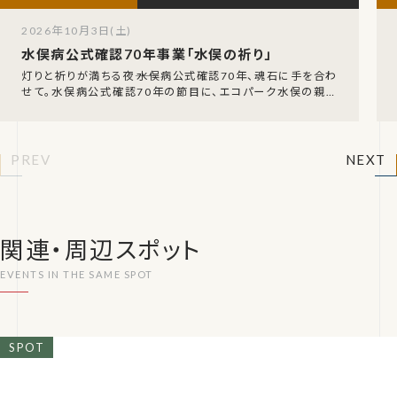
2026年10月3日(土)
水俣病公式確認70年事業「水俣の祈り」
灯りと祈りが満ちる夜――水俣病公式確認70年、魂石に手を合わ
せて。水俣病公式確認70年の節目に、エコパーク水俣の親水
護岸で特別な祈りの夜が催されます。令和8
PREV
NEXT
関連・周辺スポット