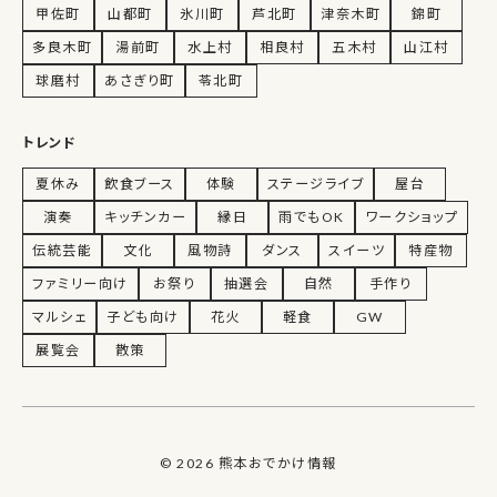
甲佐町
山都町
氷川町
芦北町
津奈木町
錦町
多良木町
湯前町
水上村
相良村
五木村
山江村
球磨村
あさぎり町
苓北町
トレンド
夏休み
飲食ブース
体験
ステージライブ
屋台
演奏
キッチンカー
縁日
雨でもOK
ワークショップ
伝統芸能
文化
風物詩
ダンス
スイーツ
特産物
ファミリー向け
お祭り
抽選会
自然
手作り
マルシェ
子ども向け
花火
軽食
GW
展覧会
散策
© 2026 熊本おでかけ情報