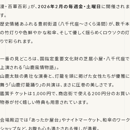
漫・百華百彩」が、
2026年2月の毎週金・土曜日
に開催されま
す。
歴史情緒あふれる豊前街道（八千代座〜さくら湯間）が、数千本
の竹灯りや色鮮やかな和傘、そして優しく揺らめくロウソクの灯
りで彩られます。
一番の見どころは、国指定重要文化財の芝居小屋・八千代座で
上演される「山鹿風情物語」。
山鹿太鼓の勇壮な演奏と、灯籠を頭に掲げた女性たちが優雅に
舞う「山鹿灯籠踊り」の共演は、まさに圧巻の美しさです。
鑑賞チケットは1,000円で、商店街で使える200円分のお買い
物券が付く嬉しい特典も用意されています。
会場周辺では「あったか屋台」やナイトマーケット、和傘のワーク
ショップなど、お腹も心も満たされる催しが満載。