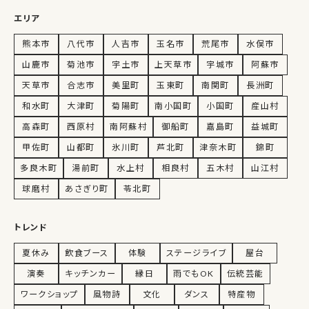
エリア
熊本市
八代市
人吉市
玉名市
荒尾市
水俣市
山鹿市
菊池市
宇土市
上天草市
宇城市
阿蘇市
天草市
合志市
美里町
玉東町
南関町
長洲町
和水町
大津町
菊陽町
南小国町
小国町
産山村
高森町
西原村
南阿蘇村
御船町
嘉島町
益城町
甲佐町
山都町
氷川町
芦北町
津奈木町
錦町
多良木町
湯前町
水上村
相良村
五木村
山江村
球磨村
あさぎり町
苓北町
トレンド
夏休み
飲食ブース
体験
ステージライブ
屋台
演奏
キッチンカー
縁日
雨でもOK
伝統芸能
ワークショップ
風物詩
文化
ダンス
特産物