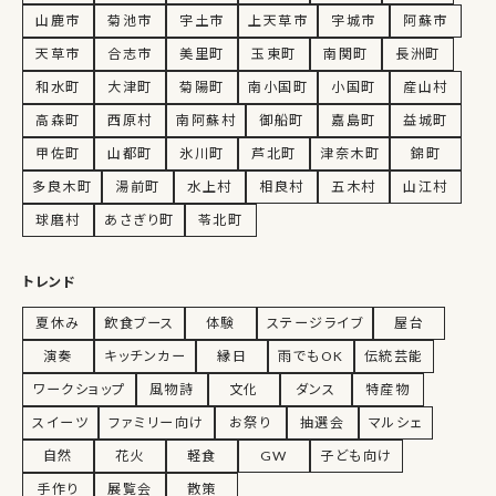
山鹿市
菊池市
宇土市
上天草市
宇城市
阿蘇市
天草市
合志市
美里町
玉東町
南関町
長洲町
和水町
大津町
菊陽町
南小国町
小国町
産山村
高森町
西原村
南阿蘇村
御船町
嘉島町
益城町
甲佐町
山都町
氷川町
芦北町
津奈木町
錦町
多良木町
湯前町
水上村
相良村
五木村
山江村
球磨村
あさぎり町
苓北町
トレンド
夏休み
飲食ブース
体験
ステージライブ
屋台
演奏
キッチンカー
縁日
雨でもOK
伝統芸能
ワークショップ
風物詩
文化
ダンス
特産物
スイーツ
ファミリー向け
お祭り
抽選会
マルシェ
自然
花火
軽食
GW
子ども向け
手作り
展覧会
散策