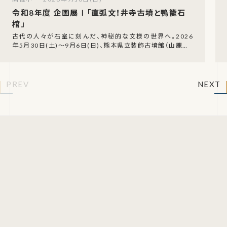
令和8年度 企画展Ⅰ「直弧文！井寺古墳と鴨籠石
棺」
古代の人々が石室に刻んだ、神秘的な文様の世界へ。2026
年5月30日(土)〜9月6日(日)、熊本県立装飾古墳館（山鹿市）
1階企画展示室にて、令和8年度 企画展
PREV
NEXT