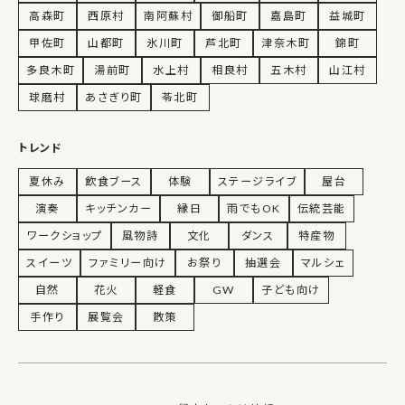
高森町
西原村
南阿蘇村
御船町
嘉島町
益城町
甲佐町
山都町
氷川町
芦北町
津奈木町
錦町
多良木町
湯前町
水上村
相良村
五木村
山江村
球磨村
あさぎり町
苓北町
トレンド
夏休み
飲食ブース
体験
ステージライブ
屋台
演奏
キッチンカー
縁日
雨でもOK
伝統芸能
ワークショップ
風物詩
文化
ダンス
特産物
スイーツ
ファミリー向け
お祭り
抽選会
マルシェ
自然
花火
軽食
GW
子ども向け
手作り
展覧会
散策