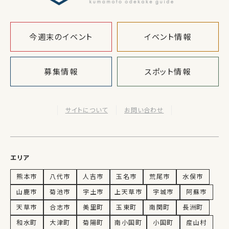
今週末のイベント
イベント情報
募集情報
スポット情報
サイトについて
お問い合わせ
エリア
熊本市
八代市
人吉市
玉名市
荒尾市
水俣市
山鹿市
菊池市
宇土市
上天草市
宇城市
阿蘇市
天草市
合志市
美里町
玉東町
南関町
長洲町
和水町
大津町
菊陽町
南小国町
小国町
産山村