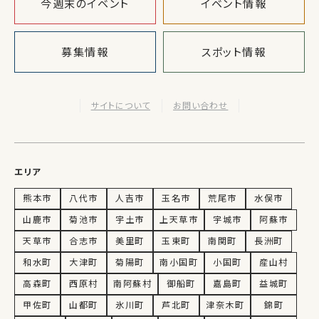
今週末のイベント
イベント情報
募集情報
スポット情報
サイトについて
お問い合わせ
エリア
熊本市
八代市
人吉市
玉名市
荒尾市
水俣市
山鹿市
菊池市
宇土市
上天草市
宇城市
阿蘇市
天草市
合志市
美里町
玉東町
南関町
長洲町
和水町
大津町
菊陽町
南小国町
小国町
産山村
高森町
西原村
南阿蘇村
御船町
嘉島町
益城町
甲佐町
山都町
氷川町
芦北町
津奈木町
錦町