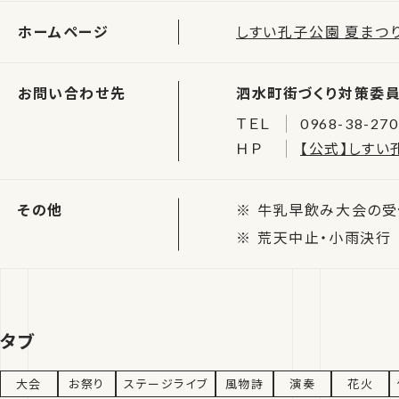
ホームページ
しすい孔子公園 夏まつり
お問い合わせ先
泗水町街づくり対策委
ＴＥＬ
0968-38-27
ＨＰ
【公式】しすい
その他
牛乳早飲み大会の受
荒天中止・小雨決行
タブ
大会
お祭り
ステージライブ
風物詩
演奏
花火