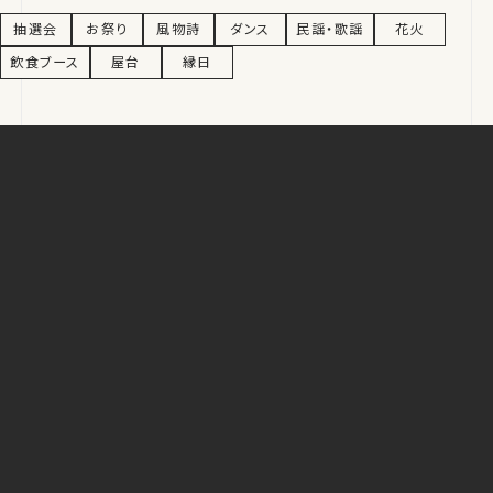
抽選会
お祭り
風物詩
ダンス
民謡・歌謡
花火
飲食ブース
屋台
縁日