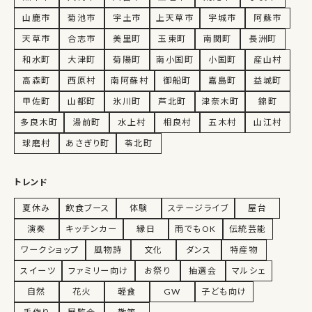
山鹿市
菊池市
宇土市
上天草市
宇城市
阿蘇市
天草市
合志市
美里町
玉東町
南関町
長洲町
和水町
大津町
菊陽町
南小国町
小国町
産山村
高森町
西原村
南阿蘇村
御船町
嘉島町
益城町
甲佐町
山都町
氷川町
芦北町
津奈木町
錦町
多良木町
湯前町
水上村
相良村
五木村
山江村
球磨村
あさぎり町
苓北町
トレンド
夏休み
飲食ブース
体験
ステージライブ
屋台
演奏
キッチンカー
縁日
雨でもOK
伝統芸能
ワークショップ
風物詩
文化
ダンス
特産物
スイーツ
ファミリー向け
お祭り
抽選会
マルシェ
自然
花火
軽食
GW
子ども向け